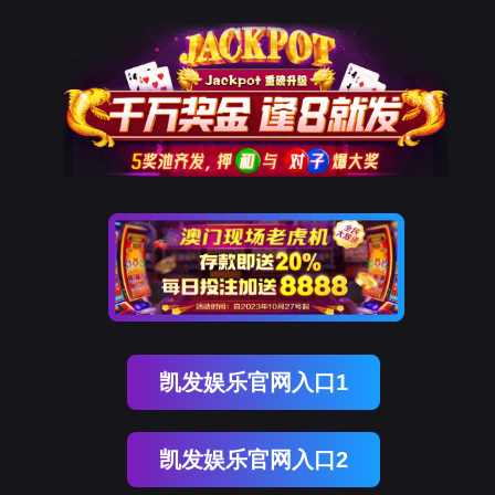
凯发娱乐官网入口1
凯发娱乐官网入口2