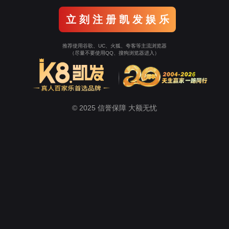
立 刻 注 册 凯 发 娱 乐
推荐使用谷歌、UC、火狐、夸客等主流浏览器
（尽量不要使用QQ、搜狗浏览器进入）
© 2025 信誉保障 大额无忧